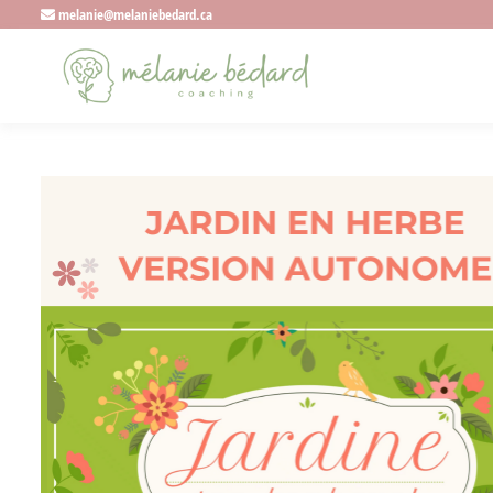
melanie@melaniebedard.ca