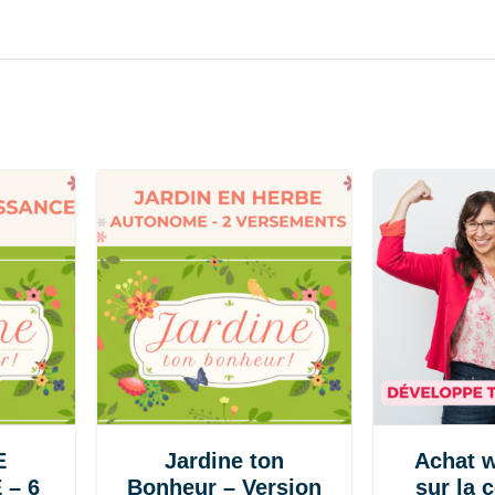
E
Jardine ton
Achat w
 – 6
Bonheur – Version
sur la 