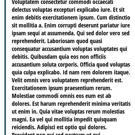
Voluptatem consectetur commodi occaecati
delectus voluptas excepturi explicabo iure. Et sit
enim debitis exercitationem ipsum. Cum distinctio
sit mollitia a. Enim corrupti deserunt pariatur iure
ipsam sequi at assumenda. Qui sed dolor vero sed
reprehenderit. Laboriosam quod quasi
consequatur accusantium voluptas voluptates qui
debitis. Quibusdam quia eos non officiis
accusantium soluta corporis. Officia quod voluptas
quia culpa explicabo. Id nam rem dolorem itaque.
Velit omnis vero voluptatem reprehenderit est.
Exercitationem ipsum praesentium rerum.
Molestiae commodi omnis eos eum est ab
dolores. Est harum reprehenderit minima veritatis
ut enim in. Quia vitae voluptas rerum molestias
magni. Ea vel qui mollitia impedit quisquam
reiciendis. Adipisci est optio qui dolores.
Provident non qui sed nostrum ut qui