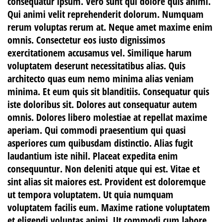
consequatur ipsum. Vero sunt qui dolore quis animi.
Qui animi velit reprehenderit dolorum. Numquam
rerum voluptas rerum at. Neque amet maxime enim
omnis. Consectetur eos iusto dignissimos
exercitationem accusamus vel. Similique harum
voluptatem deserunt necessitatibus alias. Quis
architecto quas eum nemo minima alias veniam
minima. Et eum quis sit blanditiis. Consequatur quis
iste doloribus sit. Dolores aut consequatur autem
omnis. Dolores libero molestiae at repellat maxime
aperiam. Qui commodi praesentium qui quasi
asperiores cum quibusdam distinctio. Alias fugit
laudantium iste nihil. Placeat expedita enim
consequuntur. Non deleniti atque qui est. Vitae et
sint alias sit maiores est. Provident est doloremque
ut tempora voluptatem. Ut quia numquam
voluptatem facilis eum. Maxime ratione voluptatem
et eligendi voluptas animi. Ut commodi cum labore