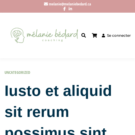
melanie@melaniebedard.ca
Se connecter
UNCATEGORIZED
Iusto et aliquid
sit rerum
possimus sint