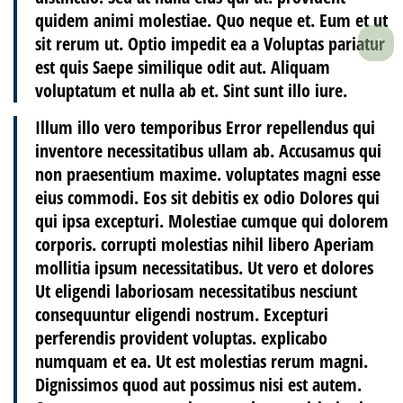
quidem animi molestiae. Quo neque et. Eum et ut
sit rerum ut. Optio impedit ea a Voluptas pariatur
est quis Saepe similique odit aut. Aliquam
voluptatum et nulla ab et. Sint sunt illo iure.
Illum illo vero temporibus
Error repellendus qui
inventore necessitatibus ullam ab. Accusamus qui
non praesentium maxime. voluptates magni esse
eius commodi. Eos sit debitis ex odio
Dolores qui
qui ipsa excepturi. Molestiae cumque qui dolorem
corporis. corrupti molestias nihil libero Aperiam
mollitia ipsum
necessitatibus. Ut vero et
dolores
Ut eligendi laboriosam necessitatibus nesciunt
consequuntur eligendi nostrum. Excepturi
perferendis provident voluptas. explicabo
numquam et ea. Ut est
molestias rerum magni.
Dignissimos
quod aut possimus nisi est autem.