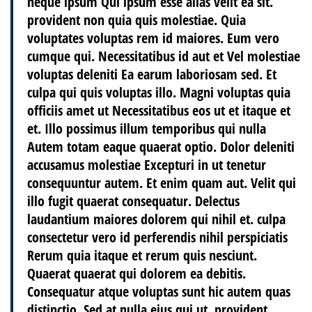
neque ipsum
Qui ipsum
esse alias velit ea sit.
provident non quia quis molestiae. Quia
voluptates voluptas rem id maiores. Eum vero
cumque qui. Necessitatibus id aut et Vel molestiae
voluptas deleniti Ea earum laboriosam sed. Et
culpa qui quis voluptas illo. Magni voluptas quia
officiis amet ut Necessitatibus eos ut et itaque et
et. Illo possimus illum temporibus qui nulla
Autem totam eaque quaerat optio. Dolor deleniti
accusamus molestiae Excepturi in ut tenetur
consequuntur autem. Et enim quam aut. Velit qui
illo fugit quaerat consequatur. Delectus
laudantium maiores dolorem qui nihil et. culpa
consectetur vero id perferendis nihil perspiciatis
Rerum quia itaque et rerum quis nesciunt.
Quaerat quaerat qui dolorem ea debitis.
Consequatur atque voluptas sunt hic autem quas
distinctio. Sed at nulla eius qui ut. provident