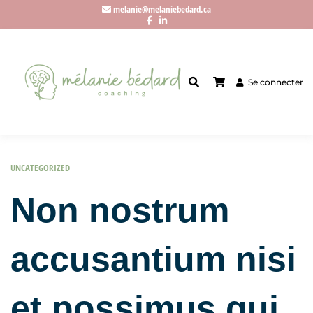
melanie@melaniebedard.ca
Se connecter
UNCATEGORIZED
Non nostrum
accusantium nisi
et possimus qui