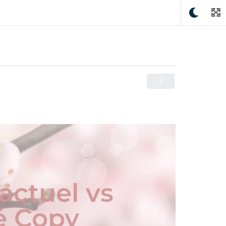
actuel vs
é Copy