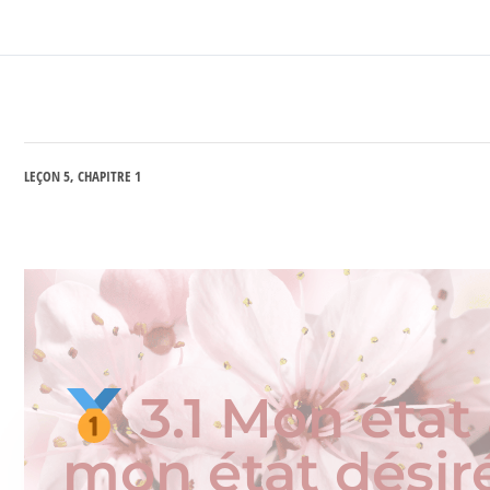
LEÇON 5, CHAPITRE 1
3.1 Mon état 
mon état désir