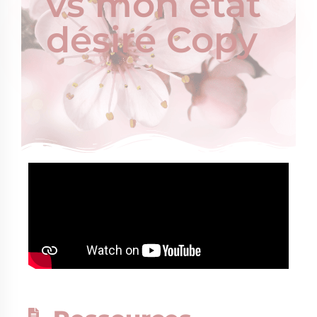
vs mon état
désiré Copy