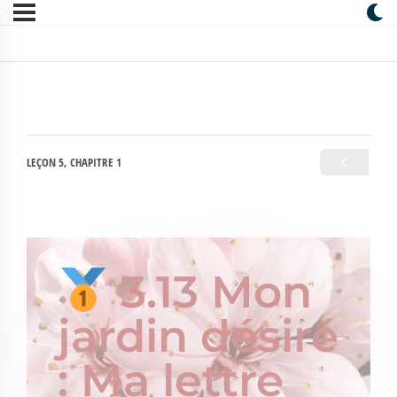
LEÇON 5, CHAPITRE 1
3.13 Mon
jardin désiré
: Ma lettre