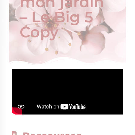
mon jardin
– Le Big 5
Copy