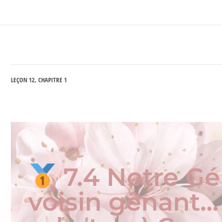
LEÇON 12, CHAPITRE 1
7.4 Notre Gé
voisin gênant…