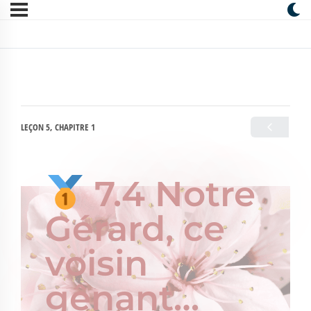
LEÇON 5, CHAPITRE 1
7.4 Notre
Gérard, ce
voisin
gênant…