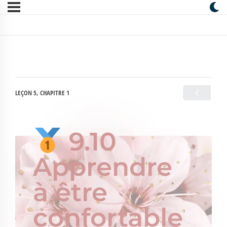
LEÇON 5, CHAPITRE 1
9.10
Apprendre
à être
confortable