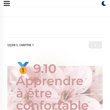
LEÇON 5, CHAPITRE 1
9.10
Apprendre
à être
confortable