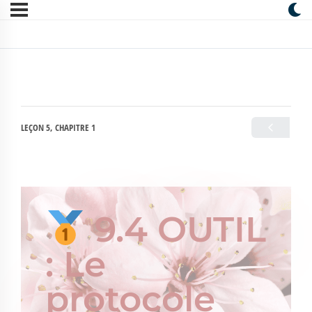
LEÇON 5, CHAPITRE 1
9.4 OUTIL
: Le
protocole