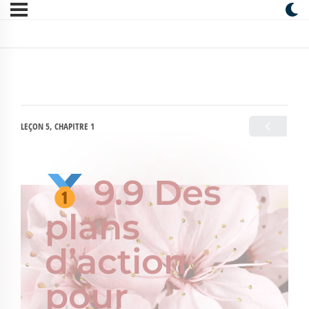
LEÇON 5, CHAPITRE 1
9.9 Des
plans
d’action
pour