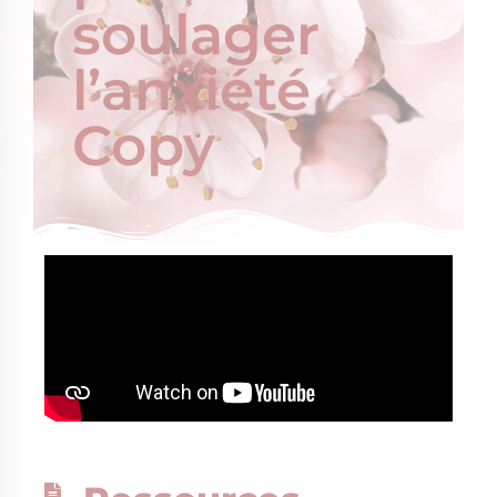
soulager
l’anxiété
Copy