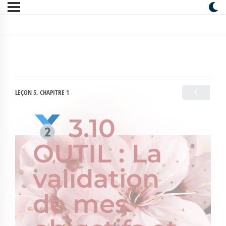
LEÇON 5, CHAPITRE 1
3.10
OUTIL : La
validation
de mes