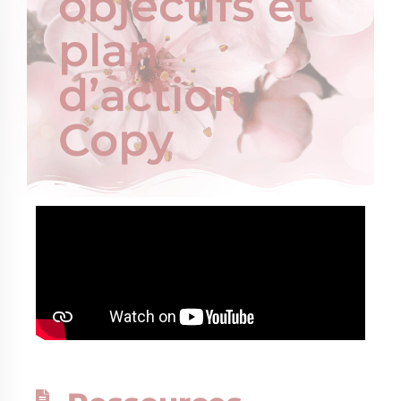
objectifs et
plan
d’action
Copy