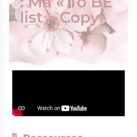
: Ma « To BE
list » Copy