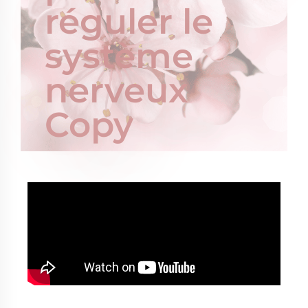
réguler le
système
nerveux
Copy