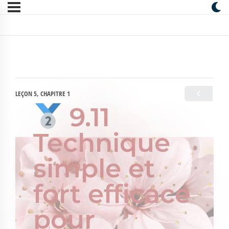
LEÇON 5, CHAPITRE 1
9.11
Technique
simple et
fort efficace
pour