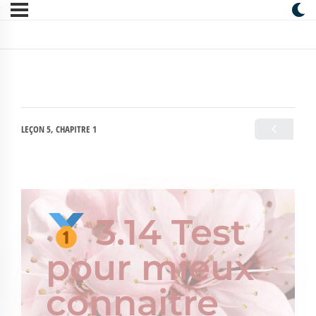
LEÇON 5, CHAPITRE 1
3.14 Test
pour mieux
connaitre